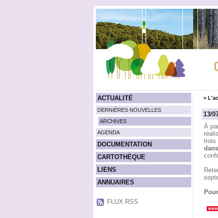
ACTUALITÉ
>
L'ac
DERNIÈRES NOUVELLES
13/0
ARCHIVES
À par
AGENDA
réali
troi
DOCUMENTATION
dans
conf
CARTOTHÈQUE
LIENS
Reten
sept
ANNUAIRES
Pour
FLUX RSS