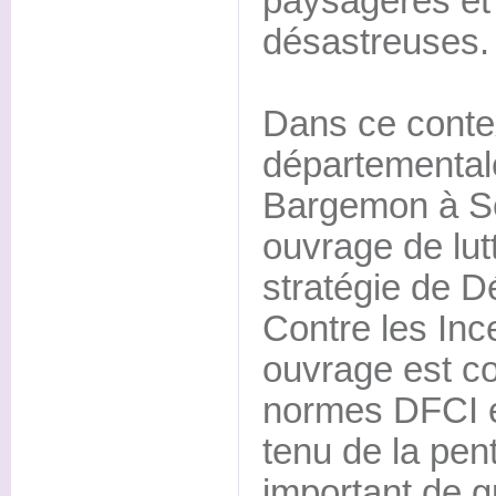
paysagères et
désastreuses.
Dans ce contex
départementale
Bargemon à Sei
ouvrage de lut
stratégie de D
Contre les Inc
ouvrage est c
normes DFCI e
tenu de la pen
important de g