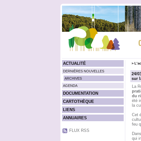
ACTUALITÉ
>
L'ac
DERNIÈRES NOUVELLES
24/0
sur 
ARCHIVES
AGENDA
La Ré
prat
DOCUMENTATION
du r
été 
CARTOTHÈQUE
la cu
LIENS
Cet é
ANNUAIRES
cultu
feu q
FLUX RSS
Dans 
qui i