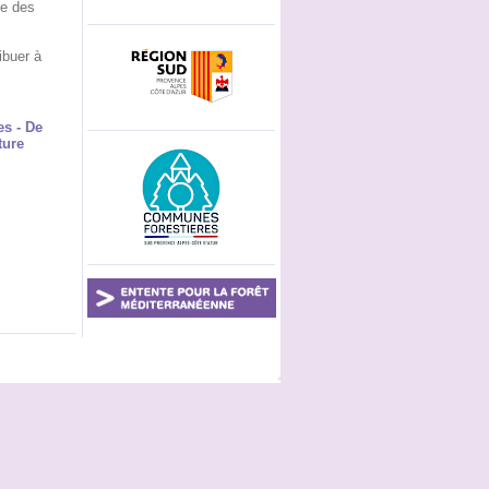
re des
ibuer à
es - De
ture