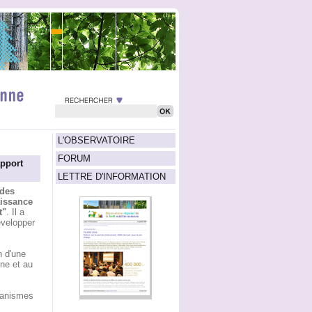
L'OBSERVATOIRE
FORUM
apport
LETTRE D'INFORMATION
 des
aissance
t"
. Il a
évelopper
n d'une
nne et au
rganismes