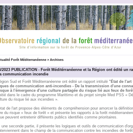
tualité Forêt Méditerranéenne
>
Archives
3/2023 PUBLICATION - Forêt Méditérranéenne et la Région ont édité un r
la communication incendie
gion Sud et Forêt Méditerranéenne ont édité un rapport intitulé
"État de l'art
iques de communication anti-incendies - De la transmission d'une conn
isque à l'émergence d'une culture partagée du risque lié aux feux de forê
initié dans le cadre du programme Marittimo et du projet simple Med PSS « D
lture du risque lié aux incendies ».
tat de l'art propose des éléments de compréhension pour amorcer la définitio
re du risque « feux de forêt » et présente les rapports à la forêt méditerranée
ue peuvent entretenir différents publics identifiés comme prioritaires.
une seconde partie, il présente les logiques et outils de communication d'o
nterviennent dans le champ de la communication contre les incendies de forêt