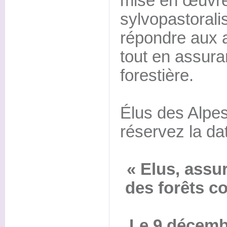
mise en œuvr
sylvopastoral
répondre aux a
tout en assuran
forestière.
Élus des Alpe
réservez la dat
« Elus, assu
des forêts 
Le 9 décemb