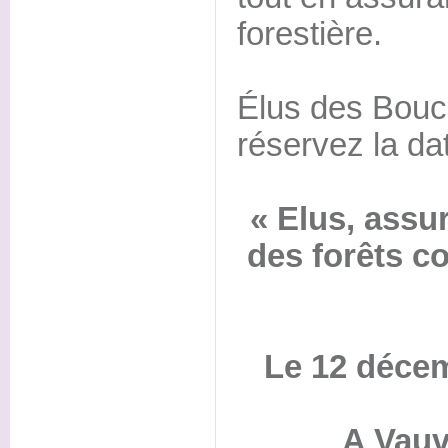
forestière.
Élus des Bou
réservez la dat
« Elus, assu
des forêts 
Le 12 décem
A Vauv