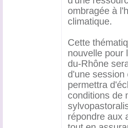
d'une ressour
ombragée à l'
climatique.
Cette thémati
nouvelle pour 
du-Rhône sera 
d'une session d
permettra d'éc
conditions de
sylvopastoral
répondre aux a
tout en assuran