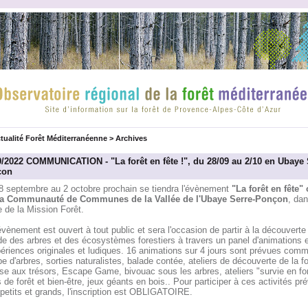
tualité Forêt Méditerranéenne
>
Archives
9/2022 COMMUNICATION - "La forêt en fête !", du 28/09 au 2/10 en Ubaye 
çon
8 septembre au 2 octobre prochain se tiendra l'évènement
"La forêt en fête"
la Communauté de Communes de la Vallée de l'Ubaye Serre-Ponçon
, dan
 de la Mission Forêt.
vènement est ouvert à tout public et sera l'occasion de partir à la découverte
e des arbres et des écosystèmes forestiers à travers un panel d'animations e
ériences originales et ludiques. 16 animations sur 4 jours sont prévues comm
e d'arbres, sorties naturalistes, balade contée, ateliers de découverte de la fo
e aux trésors, Escape Game, bivouac sous les arbres, ateliers "survie en for
 de forêt et bien-être, jeux géants en bois.. Pour participer à ces activités pr
petits et grands, l'inscription est OBLIGATOIRE.