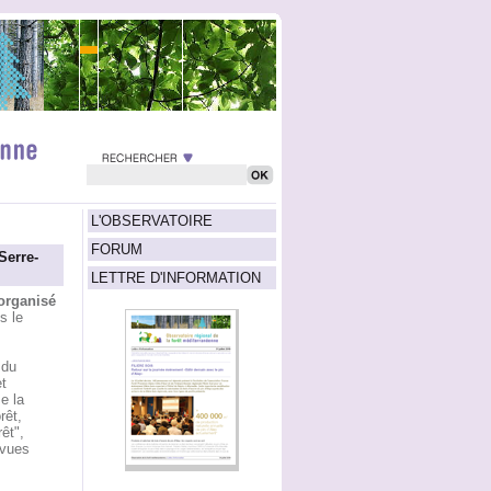
L'OBSERVATOIRE
FORUM
Serre-
LETTRE D'INFORMATION
 organisé
s le
 du
t
e la
rêt,
êt",
évues