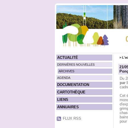
ACTUALITÉ
>
L'ac
DERNIÈRES NOUVELLES
21/0
Pon
ARCHIVES
AGENDA
Du 2
par 
DOCUMENTATION
cadre
CARTOTHÈQUE
Cet é
LIENS
mond
d'exp
ANNUAIRES
grimp
chass
bains
FLUX RSS
pour 