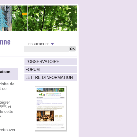
L'OBSERVATOIRE
FORUM
maison
LETTRE D'INFORMATION
isite de
t de
tégrer
LPES et
de cette
x
retrouver