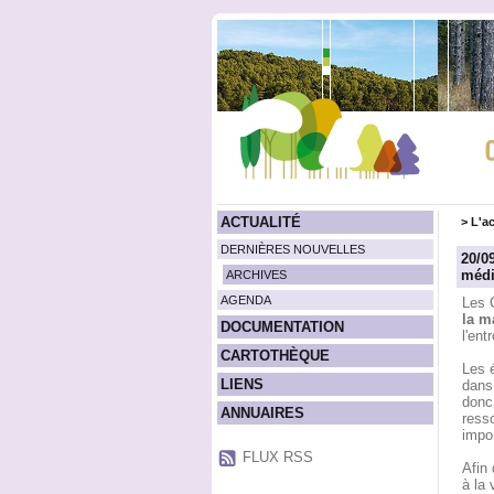
ACTUALITÉ
>
L'ac
DERNIÈRES NOUVELLES
20/09
médi
ARCHIVES
AGENDA
Les 
la m
DOCUMENTATION
l'ent
CARTOTHÈQUE
Les é
LIENS
dans
donc 
ANNUAIRES
ress
impor
FLUX RSS
Afin 
à la v