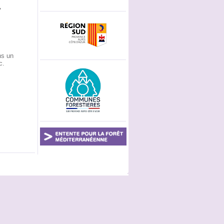
"
ns un
c.