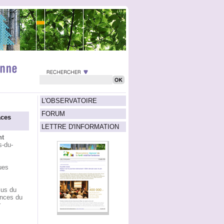
L'OBSERVATOIRE
FORUM
aces
LETTRE D'INFORMATION
nt
s-du-
ues
lus du
ences du
r