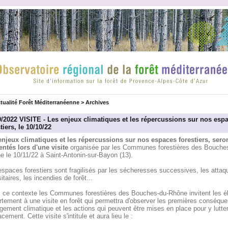
tualité Forêt Méditerranéenne
>
Archives
9/2022 VISITE - Les enjeux climatiques et les répercussions sur nos esp
tiers, le 10/10/22
enjeux climatiques et les répercussions sur nos espaces forestiers, sero
entés lors d'une visite
organisée par les Communes forestières des Bouche
e le 10/11/22 à Saint-Antonin-sur-Bayon (13).
spaces forestiers sont fragilisés par les sécheresses successives, les attaq
itaires, les incendies de forêt...
 ce contexte les Communes forestières des Bouches-du-Rhône invitent les é
rtement à une visite en forêt qui permettra d'observer les premières conséqu
ement climatique et les actions qui peuvent être mises en place pour y lutte
acement. Cette visite s'intitule et aura lieu le :