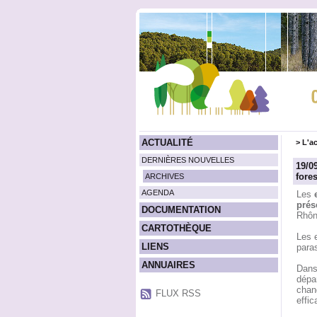
ACTUALITÉ
>
L'ac
DERNIÈRES NOUVELLES
19/0
fores
ARCHIVES
AGENDA
Les
prés
DOCUMENTATION
Rhôn
CARTOTHÈQUE
Les e
LIENS
paras
ANNUAIRES
Dans
dépa
chang
FLUX RSS
effic