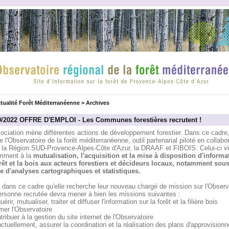
tualité Forêt Méditerranéenne
>
Archives
9/2022 OFFRE D'EMPLOI - Les Communes forestières recrutent !
ociation mène différentes actions de développement forestier. Dans ce cadre,
 l'Observatoire de la forêt méditerranéenne, outil partenarial piloté en collabo
 la Région SUD-Provence-Alpes-Côte d'Azur, la DRAAF et FIBOIS. Celui-ci v
mment à la
mutualisation, l'acquisition et la mise à disposition d'informa
orêt et la bois aux acteurs forestiers et décideurs locaux, notamment sous
e d'analyses cartographiques et statistiques.
 dans ce cadre qu'elle recherche leur nouveau chargé de mission sur l'Observ
ersonne recrutée devra mener à bien les missions suivantes :
uérir, mutualiser, traiter et diffuser l'information sur la forêt et la filière bois
mer l'Observatoire
tribuer à la gestion du site internet de l'Observatoire
ctuellement, assurer la coordination et la réalisation des plans d'approvision