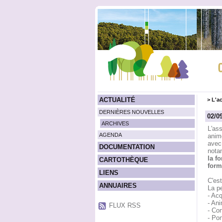
ACTUALITÉ
>
L'ac
DERNIÈRES NOUVELLES
02/0
ARCHIVES
L'ass
AGENDA
anime
avec
DOCUMENTATION
nota
la f
CARTOTHÈQUE
form
LIENS
C'est
ANNUAIRES
La p
- Acq
- Ani
FLUX RSS
- Con
- Pon