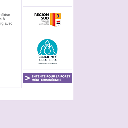
îtrise
s à
org avec