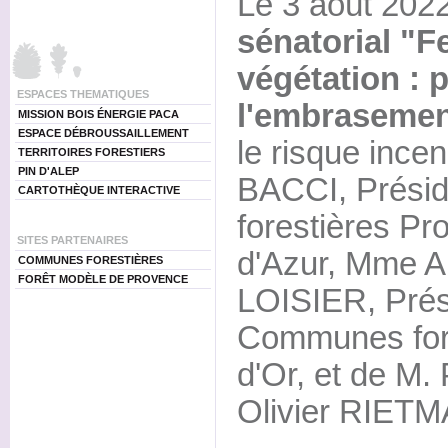
Le 3 août 2022
sénatorial "F
végétation : 
ESPACES THEMATIQUES
l'embrasemen
MISSION BOIS ÉNERGIE PACA
ESPACE DÉBROUSSAILLEMENT
le risque ince
TERRITOIRES FORESTIERS
PIN D'ALEP
BACCI, Prési
CARTOTHÈQUE INTERACTIVE
forestières P
SITES PARTENAIRES
d'Azur, Mme A
COMMUNES FORESTIÈRES
FORÊT MODÈLE DE PROVENCE
LOISIER, Prés
Communes fore
d'Or, et de M
Olivier RIET