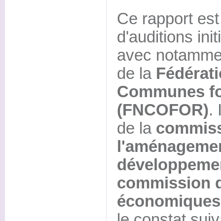
Ce rapport est l
d'auditions ini
avec notammen
de la
Fédérati
Communes fo
(FNCOFOR)
.
de la
commiss
l'aménagement
développemen
commission d
économiques
le constat suiva