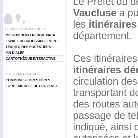
Le Préfet du 
Vaucluse
a pub
les
itinéraire
ESPACES THEMATIQUES
département.
MISSION BOIS ÉNERGIE PACA
ESPACE DÉBROUSSAILLEMENT
TERRITOIRES FORESTIERS
PIN D'ALEP
Ces itinéraire
CARTOTHÈQUE INTERACTIVE
itinéraires d
SITES PARTENAIRES
circulation de
COMMUNES FORESTIÈRES
FORÊT MODÈLE DE PROVENCE
transportant de
des routes aut
passage de tel
indiqué, ainsi