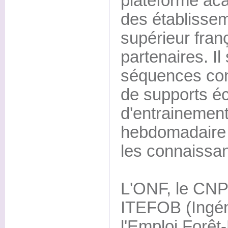
plateforme ac
des établisse
supérieur franç
partenaires. I
séquences con
de supports éc
d'entrainemen
hebdomadaire 
les connaissa
L'ONF, le CNPF
ITEFOB (Ingéni
l'Emploi Forêt