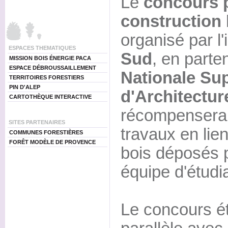
Le
concours p
construction 
organisé par l
ESPACES THEMATIQUES
Sud
, en parten
MISSION BOIS ÉNERGIE PACA
ESPACE DÉBROUSSAILLEMENT
Nationale Su
TERRITOIRES FORESTIERS
PIN D'ALEP
d'Architectur
CARTOTHÈQUE INTERACTIVE
récompensera l
SITES PARTENAIRES
travaux en lie
COMMUNES FORESTIÈRES
FORÊT MODÈLE DE PROVENCE
bois déposés p
équipe d'étudi
Le concours é