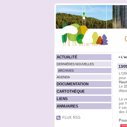
ACTUALITÉ
>
L'ac
DERNIÈRES NOUVELLES
13/0
ARCHIVES
L'Off
AGENDA
pour
Haut
DOCUMENTATION
Le
1
dépar
CARTOTHÈQUE
LIENS
La ve
par l
ANNUAIRES
il se
des b
FLUX RSS
Pour