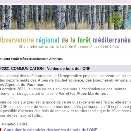
tualité Forêt Méditerranéenne
>
Archives
9/2021 COMMUNICATION - Ventes de bois de l'ONF
ice national des forêts organise le
16 septembre
prochain une vente de bois e
 les départements des
Alpes de Haute-Provence, des Bouches-du-Rhône, 
es-Alpes et du Vaucluse
.
9 octobre
2021, la vente de bois en ligne sera à destination de ces mêmes
tements, se rajouteront en plus le
Var et les Alpes-Maritimes
.
nte de bois sur pied est le mode de vente quasi-général en France, elle est 
'ONF qui s'occupent de vendre le bois des forêts publiques. Le 16 septembre 
ra possible d'acheter des bois de résineux et feuillus tandis que le 19 octobre
ois de résineux et taillis.
 en savoir plus :
Consulter le calendrier des ventes de bois de l'ONF