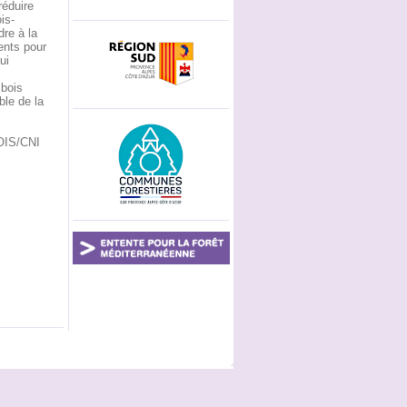
réduire
is-
dre à la
ents pour
ui
 bois
ble de la
BOIS/CNI