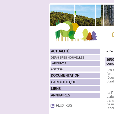
ACTUALITÉ
>
L'ac
DERNIÈRES NOUVELLES
16/0
cons
ARCHIVES
AGENDA
Les a
l'ent
DOCUMENTATION
réduc
durab
CARTOTHÈQUE
LIENS
La RE
ANNUAIRES
carbo
trans
de m
FLUX RSS
l'éco