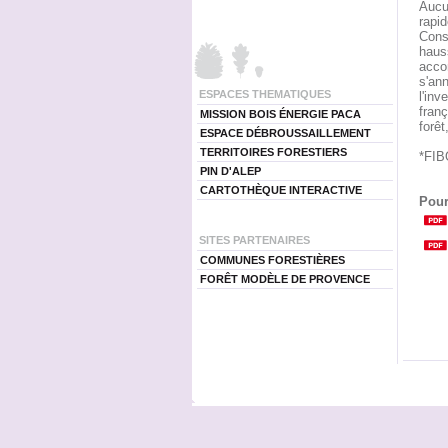
Aucun
rapi
Const
hauss
accom
s'ann
ESPACES THEMATIQUES
l'inv
franç
MISSION BOIS ÉNERGIE PACA
forêt
ESPACE DÉBROUSSAILLEMENT
TERRITOIRES FORESTIERS
*FIB
PIN D'ALEP
CARTOTHÈQUE INTERACTIVE
Pour
SITES PARTENAIRES
COMMUNES FORESTIÈRES
FORÊT MODÈLE DE PROVENCE