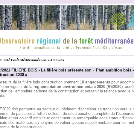
tualité Forêt Méditerranéenne
>
Archives
2/2021 FILIERE BOIS - La filière bois présente son « Plan ambition bois 
truction 2030 »
cteurs de la filière bois construction prennent
10 engagements
pour accomp
rée en vigueur de la
réglementation environnementale 2020 (RE2020)
, accél
tion de l'empreinte carbone de la construction et soutenir la relance avec le 
le.
2020 doit permettre au secteur du bâtiment d'accélérer sa transition vers la n
ne et de participer à l'effort collectif de décarbonation complète de l'économi
ition et cet objectif ambitieux constituent un remarquable accélérateur d'innov
ixité des matériaux, synonyme de valeur ajoutée supplémentaire pour les mét
nomie de la construction.