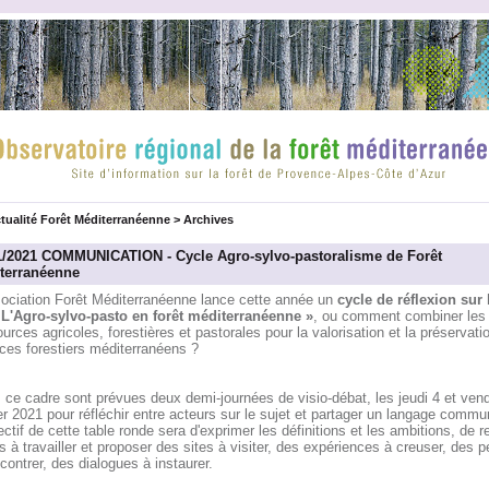
tualité Forêt Méditerranéenne
>
Archives
1/2021 COMMUNICATION - Cycle Agro-sylvo-pastoralisme de Forêt
terranéenne
sociation Forêt Méditerranéenne lance cette année un
cycle de réflexion sur
 L'Agro-sylvo-pasto en forêt méditerranéenne »
, ou comment combiner les
urces agricoles, forestières et pastorales pour la valorisation et la préservati
ces forestiers méditerranéens ?
ce cadre sont prévues deux demi-journées de visio-débat, les jeudi 4 et vend
er 2021 pour réfléchir entre acteurs sur le sujet et partager un langage commu
ectif de cette table ronde sera d'exprimer les définitions et les ambitions, de r
s à travailler et proposer des sites à visiter, des expériences à creuser, des 
contrer, des dialogues à instaurer.