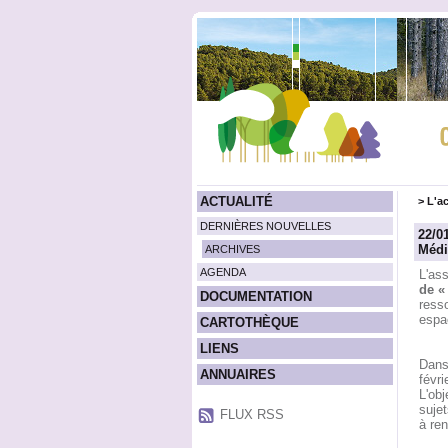
ACTUALITÉ
>
L'ac
DERNIÈRES NOUVELLES
22/0
Médi
ARCHIVES
AGENDA
L'as
de «
DOCUMENTATION
resso
espa
CARTOTHÈQUE
LIENS
Dans 
ANNUAIRES
févri
L'obj
sujet
FLUX RSS
à ren