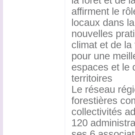
la forêt et de l
affirment le rô
locaux dans l
nouvelles prat
climat et de la
pour une meill
espaces et le
territoires
Le réseau ré
forestières co
collectivités a
120 administra
ses 6 associa