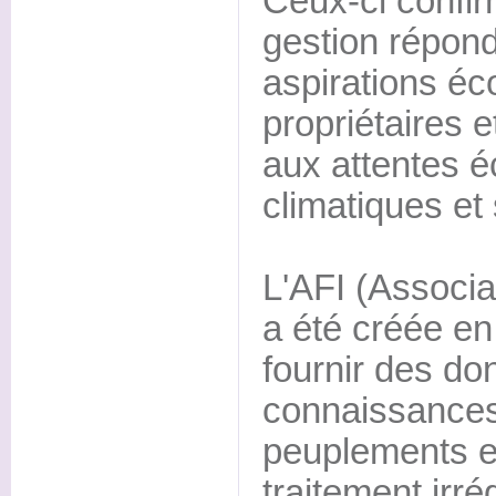
Ceux-ci confir
gestion répond
aspirations é
propriétaires et
aux attentes é
climatiques et 
L'AFI (Associat
a été créée e
fournir des do
connaissances
peuplements 
traitement irré