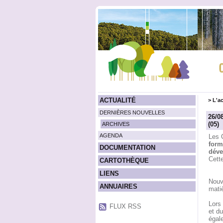
ACTUALITÉ
>
L'ac
DERNIÈRES NOUVELLES
26/0
(05)
ARCHIVES
AGENDA
Les 
form
DOCUMENTATION
déve
Cette
CARTOTHÈQUE
LIENS
Nouve
ANNUAIRES
matiè
Lors 
FLUX RSS
et d
égale