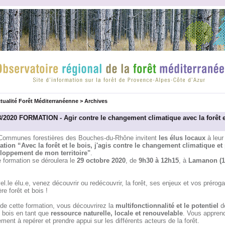
tualité Forêt Méditerranéenne
>
Archives
8/2020 FORMATION - Agir contre le changement climatique avec la forêt e
Communes forestières des Bouches-du-Rhône invitent
les élus locaux
à leur
ation “Avec la forêt et le bois, j'agis contre le changement climatique et
loppement de mon territoire"
.
 formation se déroulera le
29 octobre 2020
, de
9h30 à 12h15
, à
Lamanon (1
l.le élu.e, venez découvrir ou redécouvrir, la forêt, ses enjeux et vos prérog
re forêt et bois !
de cette formation, vous découvrirez la
multifonctionnalité et le potentiel
de
u bois en tant que
ressource naturelle, locale et renouvelable
. Vous appren
ment à repérer et prendre appui sur les différents acteurs de la forêt.