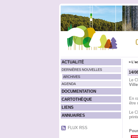
ACTUALITÉ
>
L'ac
DERNIÈRES NOUVELLES
14/0
ARCHIVES
Le C
AGENDA
Vill
DOCUMENTATION
En ra
CARTOTHÈQUE
être 
LIENS
Le C
ANNUAIRES
prin
FLUX RSS
Pour