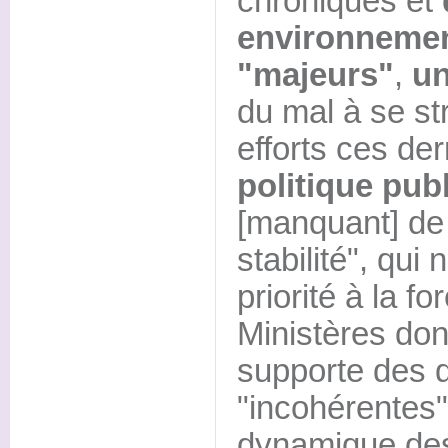
chroniques et
environnemen
"majeurs"
,
un
du mal à se st
efforts ces de
politique pub
[manquant] de l
stabilité", qui
priorité à la fo
Ministères dont
supporte des 
"incohérentes"
dynamique des