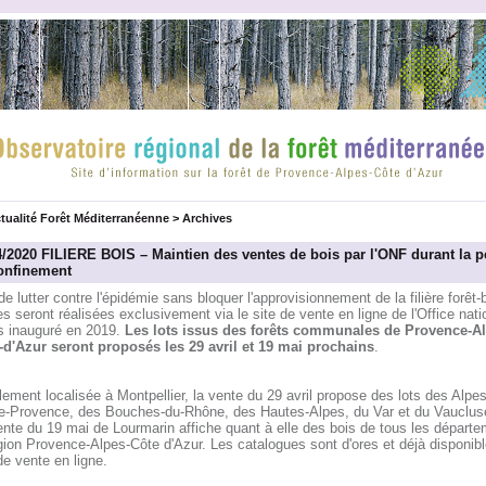
tualité Forêt Méditerranéenne
>
Archives
4/2020 FILIERE BOIS – Maintien des ventes de bois par l'ONF durant la p
onfinement
de lutter contre l'épidémie sans bloquer l'approvisionnement de la filière forêt-b
s seront réalisées exclusivement via le site de vente en ligne de l'Office nati
ts inauguré en 2019.
Les lots issus des forêts communales de Provence-Al
-d'Azur seront proposés les 29 avril et 19 mai prochains
.
alement localisée à Montpellier, la vente du 29 avril propose des lots des Alpe
e-Provence, des Bouches-du-Rhône, des Hautes-Alpes, du Var et du Vauclus
ente du 19 mai de Lourmarin affiche quant à elle des bois de tous les départ
gion Provence-Alpes-Côte d'Azur. Les catalogues sont d'ores et déjà disponibl
de vente en ligne.