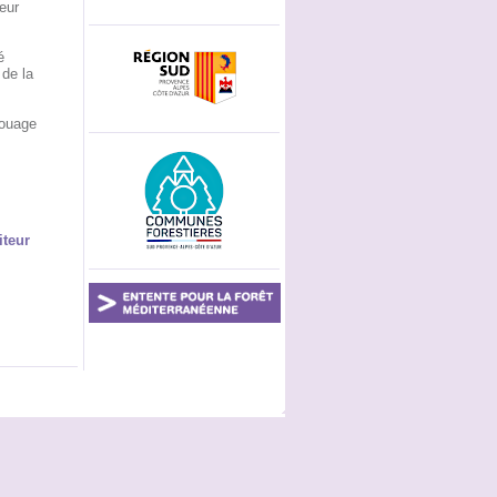
eur
é
 de la
fouage
iteur