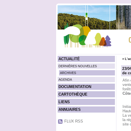
ACTUALITÉ
>
L'ac
DERNIÈRES NOUVELLES
23/0
de c
ARCHIVES
AGENDA
Afin 
vente
DOCUMENTATION
forê
Côte
CARTOTHÈQUE
LIENS
Initi
ANNUAIRES
Haut
La v
la ré
FLUX RSS
site 