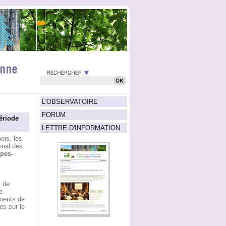
L'OBSERVATOIRE
FORUM
ériode
LETTRE D'INFORMATION
ois, les
onal des
pes-
s de
e.
ements de
es sur le