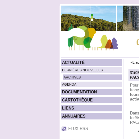
ACTUALITÉ
>
L'ac
DERNIÈRES NOUVELLES
31/0
PAC
ARCHIVES
AGENDA
Pour
fran
DOCUMENTATION
leur
acti
CARTOTHÈQUE
LIENS
Dans 
ANNUAIRES
forêt
PACA
FLUX RSS