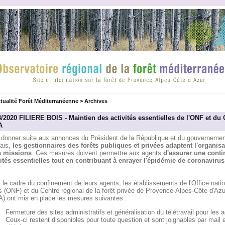
tualité Forêt Méditerranéenne
>
Archives
3/2020 FILIERE BOIS - Maintien des activités essentielles de l'ONF et du
A
 donner suite aux annonces du Président de la République et du gouvernemen
çais,
les gestionnaires des forêts publiques et privées adaptent l'organisa
s missions
. Ces mesures doivent permettre aux agents
d'assurer une conti
vités essentielles tout en contribuant à enrayer l'épidémie de coronavirus
le cadre du confinement de leurs agents, les établissements de l'Office nati
s (ONF) et du Centre régional de la forêt privée de Provence-Alpes-Côte d'A
) ont mis en place les mesures suivantes :
Fermeture des sites administratifs et généralisation du télétravail pour les 
Ceux-ci restent disponibles pour toute question et sont joignables par mail e