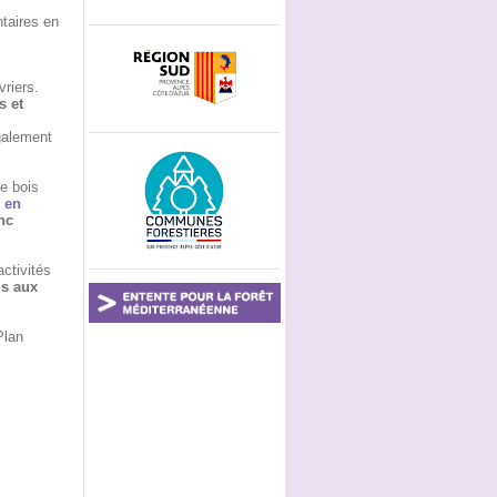
ntaires en
vriers.
s et
galement
de bois
 en
nc
activités
is aux
Plan