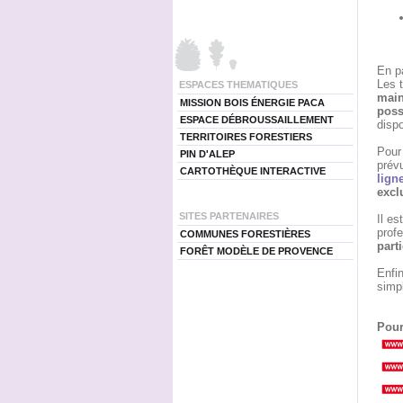
En pa
Les t
ESPACES THEMATIQUES
main
MISSION BOIS ÉNERGIE PACA
poss
ESPACE DÉBROUSSAILLEMENT
dispo
TERRITOIRES FORESTIERS
Pour 
PIN D'ALEP
prév
CARTOTHÈQUE INTERACTIVE
lign
excl
SITES PARTENAIRES
Il es
profe
COMMUNES FORESTIÈRES
part
FORÊT MODÈLE DE PROVENCE
Enfin
simpl
Pour