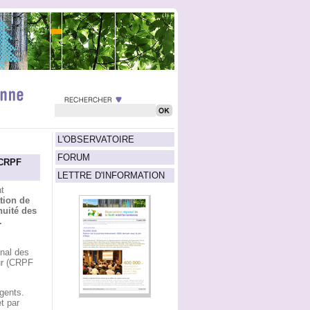
L'OBSERVATOIRE
FORUM
 CRPF
LETTRE D'INFORMATION
t
tion de
nuité des
.
onal des
zur (CRPF
agents.
t par