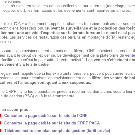
téléphone;
Les réunions en salle, les actions collectives sur le terrain (martelage, inve
équipe, etc.), les formations et les évènements sont reportés ou annulés.
rallèle, l'ONF a également stoppé les chantiers forestiers réalisés par ses ou
echniciens forestiers
poursuivent la surveillance et la protection des forêt
tiennent une activité d'expertise sur le terrain lorsque le report n'est pas
ible.
Les services de restauration des terrains en montagne (RTM) restent é
nibles.
assurer l'approvisionnement en bois de la filière, l'ONF maintient les ventes 
ues avant le début de l'épidémie. Le développement de la plateforme de
vente
e
facilite aujourd'hui la poursuite de cette activité.
Les ventes s'effectuent do
usivement via le site dédié.
t également rappelé que si les exploitants forestiers peuvent poursuivre leurs 
ssionnelles pour sécuriser l'approvisionnement de la filière,
les ventes de bo
iculiers et l'affouage sont quant à eux suspendus.
 le CRPF invite les propriétaires privés à reporter les démarches liées à leur 
e de gestion (PSG) ou à le télétransmettre.
 en savoir plus :
Consulter la page dédiée sur le site de l'ONF
Consulter la page dédiée sur le site du CRPF PACA
Télétransmettre son plan simple de gestion (forêt privée)