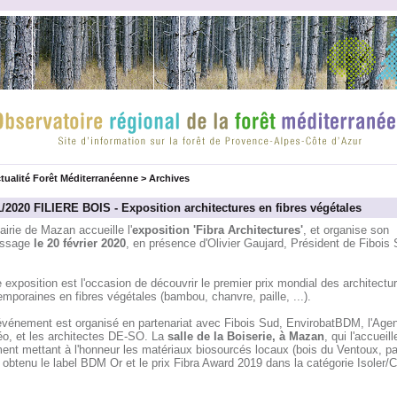
tualité Forêt Méditerranéenne
>
Archives
1/2020 FILIERE BOIS - Exposition architectures en fibres végétales
irie de Mazan accueille l'
exposition 'Fibra Architectures'
, et organise son
issage
le 20 février 2020
, en présence d'Olivier Gaujard, Président de Fibois 
 exposition est l'occasion de découvrir le premier prix mondial des architectu
mporaines en fibres végétales (bambou, chanvre, paille, ...).
événement est organisé en partenariat avec Fibois Sud, EnvirobatBDM, l'Age
o, et les architectes DE-SO. La
salle de la Boiserie, à Mazan
, qui l'accueil
ent mettant à l'honneur les matériaux biosourcés locaux (bois du Ventoux, pai
 obtenu le label BDM Or et le prix Fibra Award 2019 dans la catégorie Isoler/Co