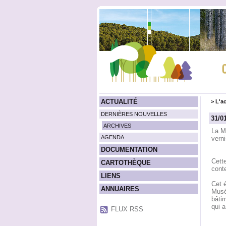
ACTUALITÉ
>
L'ac
DERNIÈRES NOUVELLES
31/0
ARCHIVES
La Ma
AGENDA
vern
DOCUMENTATION
Cette
CARTOTHÈQUE
conte
LIENS
Cet 
ANNUAIRES
Musé
bâtim
qui a
FLUX RSS