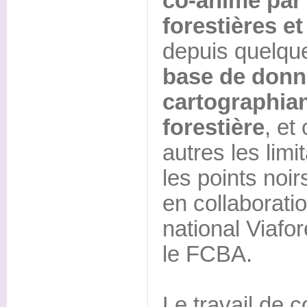
co-animé pa
forestières e
depuis quelqu
base de donn
cartographian
forestière
, et
autres les limi
les points noir
en collaboratio
national Viafor
le FCBA.
Le travail de c