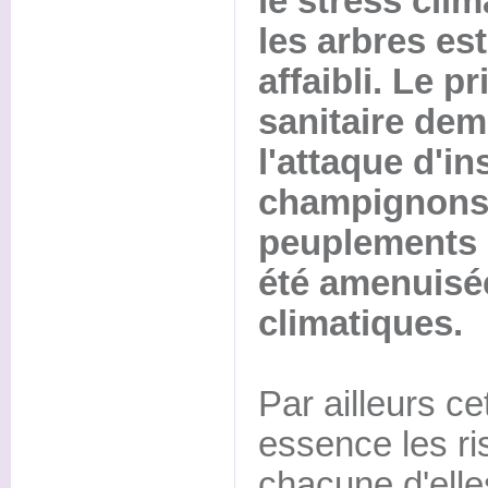
le stress cli
les arbres est
affaibli. Le p
sanitaire de
l'attaque d'i
champignons 
peuplements d
été amenuisée
climatiques.
Par ailleurs ce
essence les r
chacune d'elle