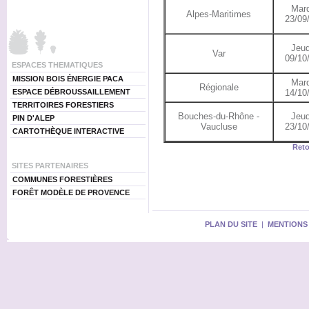
Mard
Alpes-Maritimes
23/09
Jeud
Var
09/10
ESPACES THEMATIQUES
MISSION BOIS ÉNERGIE PACA
Mard
Régionale
ESPACE DÉBROUSSAILLEMENT
14/10
TERRITOIRES FORESTIERS
Bouches-du-Rhône -
Jeud
PIN D'ALEP
Vaucluse
23/10
CARTOTHÈQUE INTERACTIVE
Reto
SITES PARTENAIRES
COMMUNES FORESTIÈRES
FORÊT MODÈLE DE PROVENCE
PLAN DU SITE
|
MENTIONS