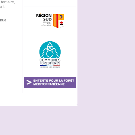
ertiaire,
ent
enue