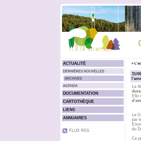
ACTUALITÉ
>
L'ac
DERNIÈRES NOUVELLES
31/0
l'am
ARCHIVES
AGENDA
La 4
dura
DOCUMENTATION
Elle
d'am
CARTOTHÈQUE
LIENS
Le G
ANNUAIRES
par 
Envi
du D
FLUX RSS
Ce pr