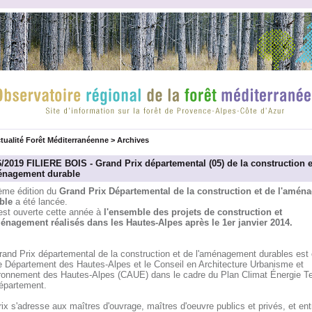
tualité Forêt Méditerranéenne
>
Archives
6/2019 FILIERE BOIS - Grand Prix départemental (05) de la construction e
énagement durable
ème édition du
Grand Prix Départemental de la construction et de l'amén
ble
a été lancée.
 est ouverte cette année à
l'ensemble des projets de construction et
énagement réalisés dans les Hautes-Alpes après le 1er janvier 2014.
rand Prix départemental de la construction et de l'aménagement durables est 
le Département des Hautes-Alpes et le Conseil en Architecture Urbanisme et
ronnement des Hautes-Alpes (CAUE) dans le cadre du Plan Climat Énergie Terr
épartement.
ix s'adresse aux maîtres d'ouvrage, maîtres d'oeuvre publics et privés, et ent