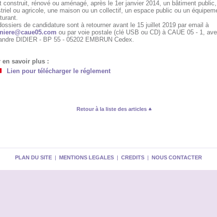
 construit, rénové ou aménagé, après le 1er janvier 2014, un bâtiment public, t
triel ou agricole, une maison ou un collectif, un espace public ou un équipem
turant.
ossiers de candidature sont à retourner avant le 15 juillet 2019 par email à
eniere@caue05.com
ou par voie postale (clé USB ou CD) à CAUE 05 - 1, av
andre DIDIER - BP 55 - 05202 EMBRUN Cedex.
 en savoir plus :
Lien pour télécharger le réglement
Retour à la liste des articles
PLAN DU SITE
|
MENTIONS LEGALES
|
CREDITS
|
NOUS CONTACTER