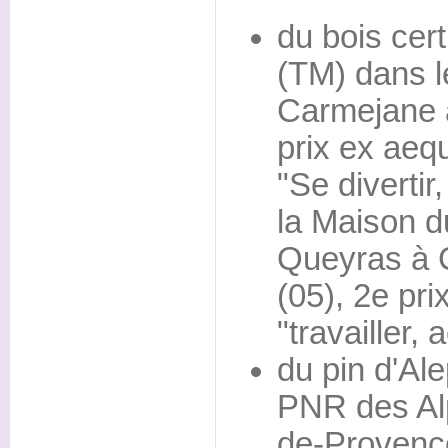
du bois ce
(TM) dans 
Carmejane a
prix ex aeq
"Se divertir,
la Maison d
Queyras à C
(05), 2e pri
"travailler, a
du pin d'Al
PNR des Alp
de-Provence