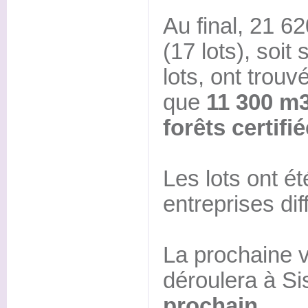
Au final, 21 6
(17 lots), soi
lots, ont trouv
que
11 300 m3
forêts certif
Les lots ont é
entreprises dif
La prochaine v
déroulera à Si
prochain.