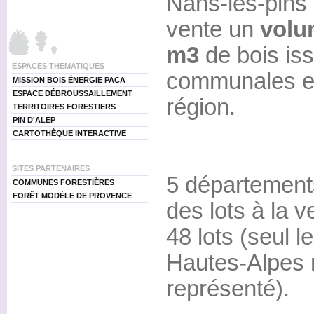
Nans-les-pins 
vente un
volu
m3
de bois is
ESPACES THEMATIQUES
communales et
MISSION BOIS ÉNERGIE PACA
ESPACE DÉBROUSSAILLEMENT
région.
TERRITOIRES FORESTIERS
PIN D'ALEP
CARTOTHÈQUE INTERACTIVE
SITES PARTENAIRES
5 départements
COMMUNES FORESTIÈRES
FORÊT MODÈLE DE PROVENCE
des lots à la v
48 lots (seul 
Hautes-Alpes n
représenté).