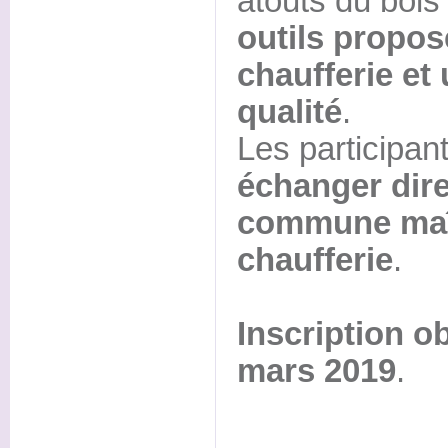
atouts du bois
outils propo
chaufferie et
qualité
.
Les participan
échanger dir
commune maît
chaufferie
.
Inscription ob
mars 2019
.