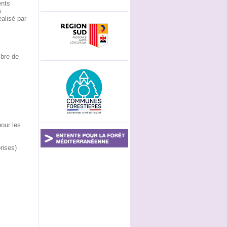
ents
s
alisé par
mbre de
pour les
rises)