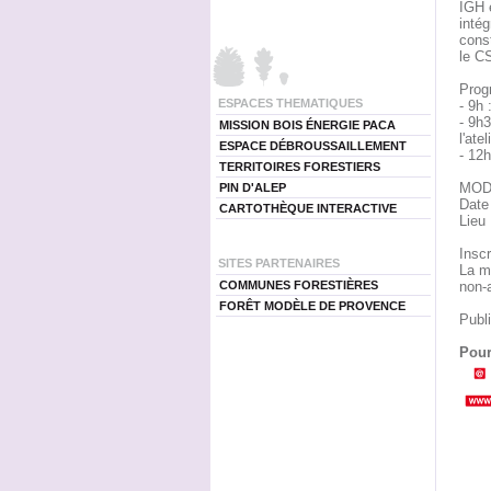
IGH e
intég
const
le C
Prog
ESPACES THEMATIQUES
- 9h 
- 9h3
MISSION BOIS ÉNERGIE PACA
l'at
ESPACE DÉBROUSSAILLEMENT
- 12h
TERRITOIRES FORESTIERS
MOD
PIN D'ALEP
Date
CARTOTHÈQUE INTERACTIVE
Lieu
Inscr
SITES PARTENAIRES
La ma
COMMUNES FORESTIÈRES
non-a
FORÊT MODÈLE DE PROVENCE
Publi
Pour