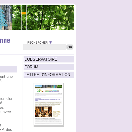
L'OBSERVATOIRE
FORUM
LETTRE D'INFORMATION
ent une
à
ion d'un
té
les
ns avec
s
RP, des