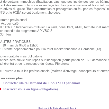
t de certains immeubles d'habitation, ainsi que ses incidences sur les bâtim
rant des matériaux biosourcés en façades. Les préconisations et les solution
ructives du guide "Bois construction et propagation du feu par les façades" ré
STB et le FCBA seront également abordées.
ramme prévisionnel
: Accueil café
0 / 12h30 : Intervention d'Olivier Gaujard, consultant, AMO, formateur et me
elier incendie du programme ADIVBOIS
30 : Fin
ALITES PRATIQUES
 : 19 mars de 9h30 à 12h30
 : Entente départementale pour la forêt méditerranéenne à Gardanne (13)
iption gratuite mais obligatoire
tinée sera suivie d'un repas sur inscription (participation de 15 € demandée 
dhérents) et de la rencontre du réseau Fibraterra.
c : ouvert à tous les professionnels (maîtres d'ouvrage, concepteurs et entrep
 en savoir plus :
Contacter Claire Harmand de Fibois SUD par email
Inscrivez vous en ligne (obligatoire)
Retour à la liste des articles