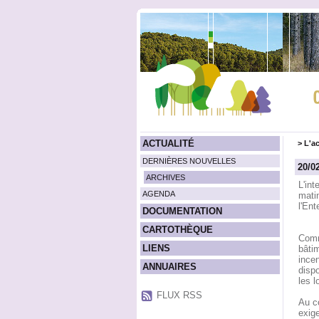
ACTUALITÉ
>
L'ac
DERNIÈRES NOUVELLES
20/0
ARCHIVES
L'in
AGENDA
mati
l'Ent
DOCUMENTATION
CARTOTHÈQUE
Comm
LIENS
bâtim
ince
ANNUAIRES
dispo
les 
FLUX RSS
Au co
exig