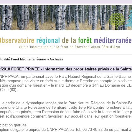
tualité Forêt Méditerranéenne
>
Archives
2/2018 FORET PRIVEE - Information des propriétaires privés de la Sain
NPF PACA, en partenariat avec le Parc Naturel Régional de la Sainte-Baume 
NA, propose une visite en forêt sur le thème « Prendre en compte la biodiver
estion d'un domaine forestier » le mardi 18 décembre à 14h au Domaine de L'E
Celle (83).
 le cadre de la dynamique lancée par le Parc Naturel Régional de la Sainte-B
boré une Charte Forestière de Territoire, cette 1ère Rencontre forestière à l'at
ropriétaires privés, sera l'occasion de leur faire découvrir la faune et la flore
rêt et d'apprendre comment favoriser leur accueil dans leur gestion forestière.
cipation gratuite.
iption obligatoire auprès du CNPF PACA par tél. 06 73 48 22 35 ou par mail à