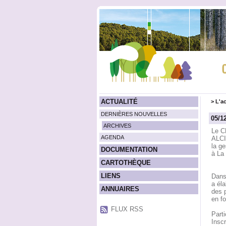
ACTUALITÉ
>
L'ac
DERNIÈRES NOUVELLES
05/1
ARCHIVES
Le C
AGENDA
ALCI
la g
DOCUMENTATION
à La 
CARTOTHÈQUE
LIENS
Dans
a éla
ANNUAIRES
des p
en fo
FLUX RSS
Parti
Inscr