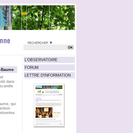
L'OBSERVATOIRE
FORUM
te-Baume
LETTRE D'INFORMATION
et
sité dans
scarelle
aume, qui
tention
 présentes