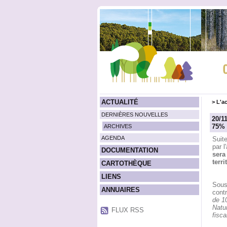
ACTUALITÉ
>
L'ac
DERNIÈRES NOUVELLES
20/1
75% 
ARCHIVES
AGENDA
Suit
par l
DOCUMENTATION
sera
terr
CARTOTHÈQUE
LIENS
Sous
ANNUAIRES
contr
de 10
Natur
FLUX RSS
fisca