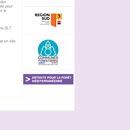
 des
pte pour
t le
ne (6,7
r un site