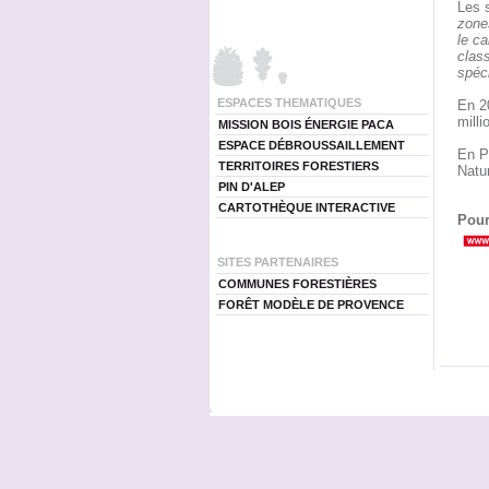
Les s
zone
le ca
clas
spéc
ESPACES THEMATIQUES
En 20
mill
MISSION BOIS ÉNERGIE PACA
ESPACE DÉBROUSSAILLEMENT
En P
TERRITOIRES FORESTIERS
Natu
PIN D'ALEP
CARTOTHÈQUE INTERACTIVE
Pour
SITES PARTENAIRES
COMMUNES FORESTIÈRES
FORÊT MODÈLE DE PROVENCE