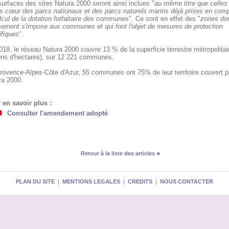
urfaces des sites Natura 2000 seront ainsi inclues "
au même titre que celles
s cœur des parcs nationaux et des parcs naturels marins déjà prises en com
lcul de la dotation forfaitaire des communes
". Ce sont en effet des "
zones don
sement s'impose aux communes et qui font l'objet de mesures de protection
ifiques
".
18, le réseau Natura 2000 couvre 13 % de la superficie terrestre métropolitai
ions d'hectares), sur 12 221 communes.
rovence-Alpes-Côte d'Azur, 55 communes ont 75% de leur territoire couvert pa
ra 2000.
 en savoir plus :
Consulter l'amendement adopté
Retour à la liste des articles
PLAN DU SITE
|
MENTIONS LEGALES
|
CREDITS
|
NOUS CONTACTER