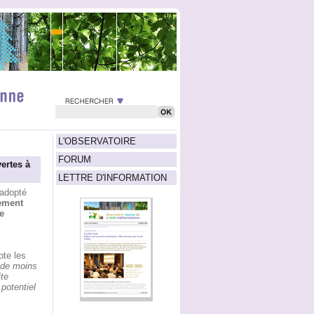
L'OBSERVATOIRE
FORUM
ertes à
LETTRE D'INFORMATION
 adopté
ement
e
pte les
de moins
ite
 potentiel