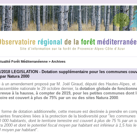
tualité Forêt Méditerranéenne
>
Archives
1/2018 LEGISLATION - Dotation supplémentaire pour les communes couv
par Natura 2000
e à un amendement proposé par M. Joël Giraud, député des Hautes-Alpes, et
'assemblée nationale le 29 octobre dernier, la
dotation globale de fonctionn
 revue à la hausse, à compter de 2019, pour les petites communes dont l
itoire est couvert à plus de 75% par un ou des sites Natura 2000
.
 forme de dotation additionnelle, cette mesure est destinée à prendre en com
aintes financières liées à la protection de la biodiversité pour "
les communes 
 000 habitants, dont le territoire terrestre est couvert à plus de 75 % par un s
a 2000 et dont le potentiel fiscal moyen par habitant est inférieur à 1,5 fois le
l moyen par habitant
".