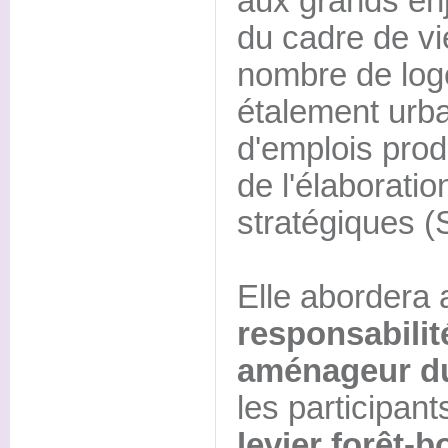
aux grands en
du cadre de vi
nombre de lo
étalement urba
d'emplois prod
de l'élaborati
stratégiques 
Elle abordera 
responsabilité
aménageur du 
les participan
levier forêt-b