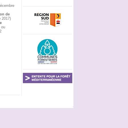
décembre
ion de
e 2017)
e
x ou
2