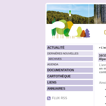
ACTUALITÉ
>
L'ac
DERNIÈRES NOUVELLES
16/1
Alpe
ARCHIVES
AGENDA
L'an
en m
DOCUMENTATION
cont
CARTOTHÈQUE
LIENS
Ainsi
ANNUAIRES
FLUX RSS