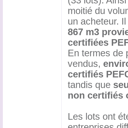
(33 lots). Ains
moitié du vol
un acheteur. I
867 m3 provie
certifiées PE
En termes de p
vendus,
envir
certifiés PEF
tandis que
seu
non certifiés
Les lots ont é
entreprises dif