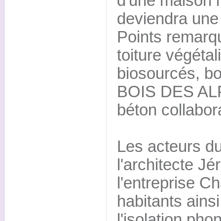
d'une maison 
deviendra une
Points remarqu
toiture végétal
biosourcés, boi
BOIS DES ALP
béton collabor
Les acteurs d
l'architecte Jé
l'entreprise Ch
habitants ains
l'isolation pho