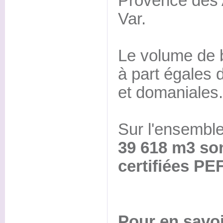
Provence des 
Var.
Le volume de 
à part égales
et domaniales.
Sur l'ensembl
39 618 m3 son
certifiées PE
Pour en savoi