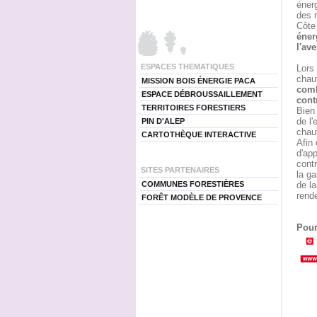
éner
des 
Côte
éner
l'ave
ESPACES THEMATIQUES
Lors 
chauf
MISSION BOIS ÉNERGIE PACA
comb
ESPACE DÉBROUSSAILLEMENT
cont
TERRITOIRES FORESTIERS
Bien
de l'
PIN D'ALEP
chauf
CARTOTHÈQUE INTERACTIVE
Afin 
d'app
cont
SITES PARTENAIRES
la ga
COMMUNES FORESTIÈRES
de la
rende
FORÊT MODÈLE DE PROVENCE
Pour