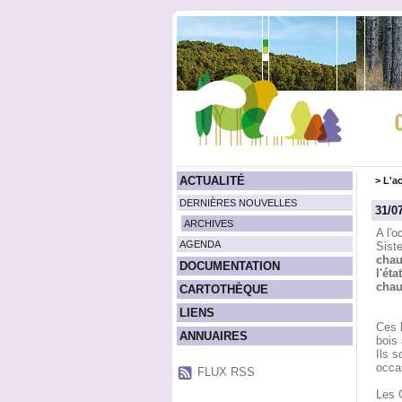
ACTUALITÉ
>
L'ac
DERNIÈRES NOUVELLES
31/0
ARCHIVES
A l'
AGENDA
Siste
chau
DOCUMENTATION
l'éta
chau
CARTOTHÈQUE
LIENS
Ces b
ANNUAIRES
bois 
Ils s
occa
FLUX RSS
Les 