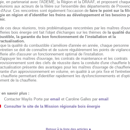
gie, en partenariat avec l'ADEME, la Région et la DRAAF, et proposent chaq
réunions aux acteurs de la filière sur l'ensemble des départements de Proven
 d'Azur. Ces rencontres sont également l'occasion de
faire le point sur la fil
gie en région et d'identifier les freins au développement et les besoins 
nir.
de ces deux réunions, trois problématiques rencontrées par les maîtres d'ou
feries bois énergie ont fait l'objet d'échanges sur les thèmes de
la qualité du
ustible, la garantie du bon fonctionnement de l'installation et la
ractualisation.
 que la qualité du combustible s'améliore d'année en année, chaque personne
entretien se doit de connaître et de suivre régulièrement les points de vigilanc
ferie afin d'assurer un fonctionnement optimal de l'installation.
d'appuyer les maîtres d'ouvrage, les contrats de maintenance et les contrats
rovisionnement sont des clefs de réussite dans la conduite d'une chaufferie b
ractualisation présente des avantages pour les maîtres d'ouvrage de chauffe
rantie d'un approvisionnement en volume, en qualité à un prix fixe et l'entretien
 chaufferie permettant d'identifier rapidement les dysfonctionnements et d'opti
ment de la chaufferie.
 en savoir plus :
Contacter Maylis Porte par
email
et Caroline Galles par
email
Consulter le site de la Mission régionale bois énergie
Retour à la liste des articles