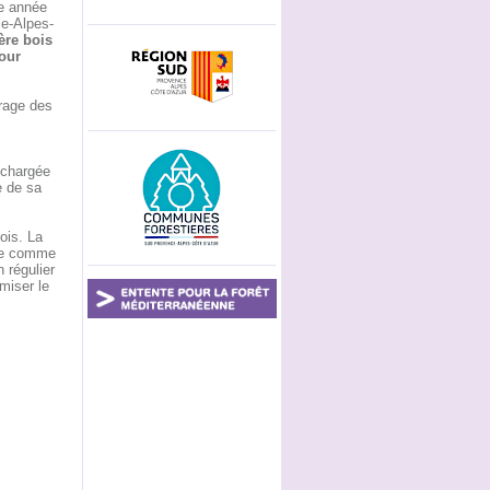
ue année
ce-Alpes-
ière bois
pour
vrage des
 chargée
e de sa
ois. La
rie comme
 régulier
miser le