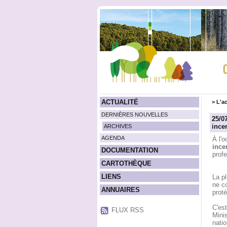
ACTUALITÉ
>
L'ac
DERNIÈRES NOUVELLES
25/0
incen
ARCHIVES
AGENDA
À l'
ince
DOCUMENTATION
prof
CARTOTHÈQUE
LIENS
La pl
ne c
ANNUAIRES
proté
C'est
FLUX RSS
Minis
natio