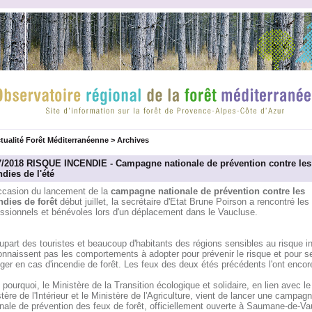
tualité Forêt Méditerranéenne
>
Archives
7/2018 RISQUE INCENDIE - Campagne nationale de prévention contre les
dies de l'été
occasion du lancement de la
campagne nationale de prévention contre les
ndies de forêt
début juillet, la secrétaire d'Etat Brune Poirson a rencontré les
essionnels et bénévoles lors d'un déplacement dans le Vaucluse.
upart des touristes et beaucoup d'habitants des régions sensibles au risque i
onnaissent pas les comportements à adopter pour prévenir le risque et pour s
ger en cas d'incendie de forêt. Les feux des deux étés précédents l'ont encor
 pourquoi, le Ministère de la Transition écologique et solidaire, en lien avec le
tère de l'Intérieur et le Ministère de l'Agriculture, vient de lancer une campag
nale de prévention des feux de forêt, officiellement ouverte à Saumane-de-V