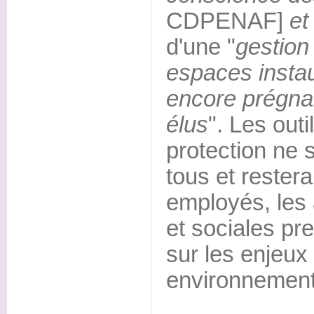
CDPENAF]
et
d'une "
gestio
espaces instau
encore prégna
élus
". Les out
protection ne 
tous et rester
employés, les
et sociales pre
sur les enjeu
environnemen