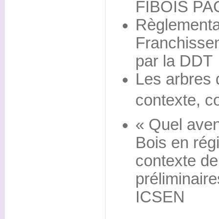
FIBOIS PA
Règlementa
Franchissem
par la DDT
Les arbres 
contexte, co
« Quel aveni
Bois en rég
contexte de 
préliminair
ICSEN