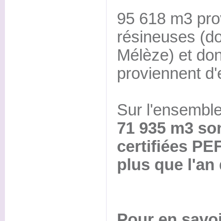
95 618 m3 pro
résineuses (d
Mélèze) et do
proviennent d'
Sur l'ensembl
71 935 m3 son
certifiées PE
plus que l'an 
Pour en savoi