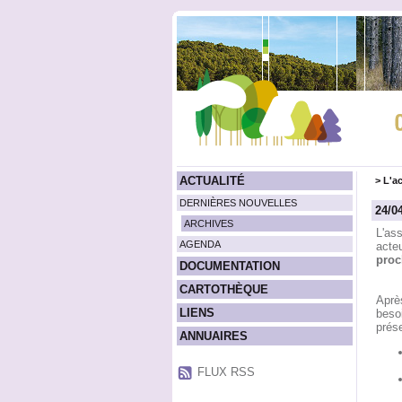
ACTUALITÉ
>
L'ac
DERNIÈRES NOUVELLES
24/0
ARCHIVES
L'as
AGENDA
acteu
proc
DOCUMENTATION
CARTOTHÈQUE
Après
LIENS
besoi
prése
ANNUAIRES
FLUX RSS