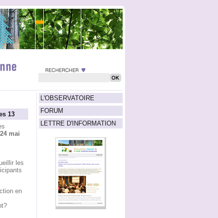
L'OBSERVATOIRE
FORUM
es 13
LETTRE D'INFORMATION
es
 24 mai
illir les
icipants
ction en
nt?