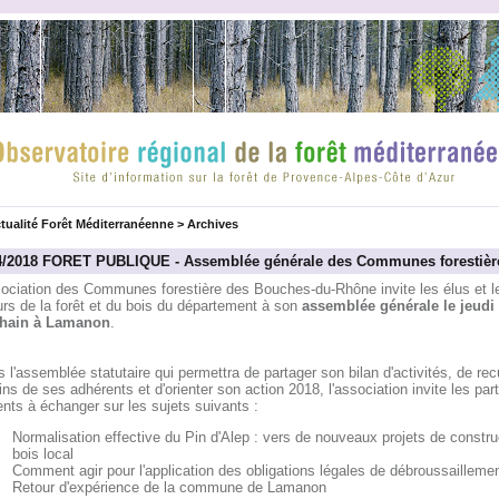
tualité Forêt Méditerranéenne
>
Archives
4/2018 FORET PUBLIQUE - Assemblée générale des Communes forestièr
sociation des Communes forestière des Bouches-du-Rhône invite les élus et l
rs de la forêt et du bois du département à son
assemblée générale le jeudi
hain à Lamanon
.
 l'assemblée statutaire qui permettra de partager son bilan d'activités, de recue
ns de ses adhérents et d'orienter son action 2018, l'association invite les part
nts à échanger sur les sujets suivants :
Normalisation effective du Pin d'Alep : vers de nouveaux projets de constru
bois local
Comment agir pour l'application des obligations légales de débroussailleme
Retour d'expérience de la commune de Lamanon