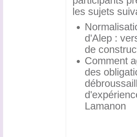
participants p
les sujets suiv
Normalisati
d'Alep : ve
de construct
Comment agi
des obligat
débroussail
d'expérien
Lamanon