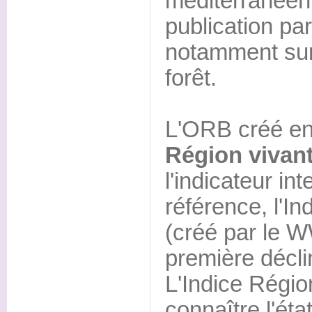
méditerranéenn
publication pa
notamment sur
forêt.
L'ORB créé en
Région vivan
l'indicateur in
référence, l'In
(créé par le WW
première décli
L'Indice Régio
connaître l'éta