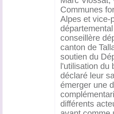
Marc Viossat, 
Communes fore
Alpes et vice-
départemental 
conseillère dé
canton de Talla
soutien du Dé
l'utilisation du 
déclaré leur sa
émerger une d
complémentarit
différents act
avant comme u