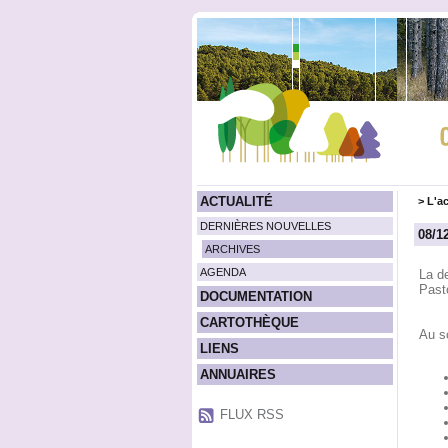
ACTUALITÉ
>
L'ac
DERNIÈRES NOUVELLES
08/1
ARCHIVES
AGENDA
La de
Past
DOCUMENTATION
CARTOTHÈQUE
Au s
LIENS
ANNUAIRES
FLUX RSS