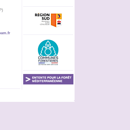
P)
pam.fr