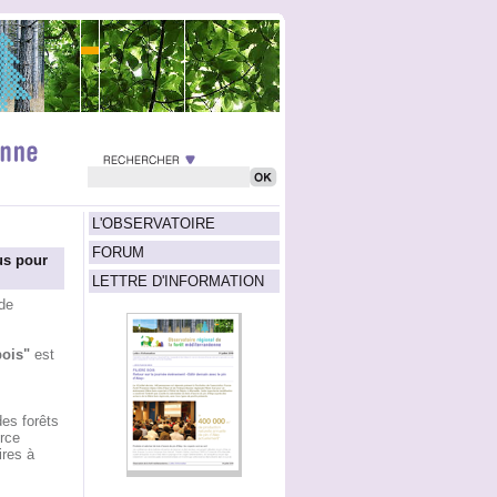
L'OBSERVATOIRE
FORUM
us pour
LETTRE D'INFORMATION
de
bois"
est
es forêts
urce
ires à
s