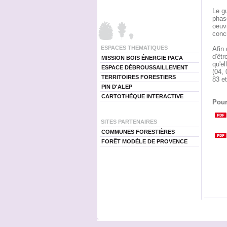
Le gu
phas
oeuvr
conc
ESPACES THEMATIQUES
Afin 
d'êtr
MISSION BOIS ÉNERGIE PACA
qu'e
ESPACE DÉBROUSSAILLEMENT
(04, 
TERRITOIRES FORESTIERS
83 et
PIN D'ALEP
CARTOTHÈQUE INTERACTIVE
Pour
SITES PARTENAIRES
COMMUNES FORESTIÈRES
FORÊT MODÈLE DE PROVENCE