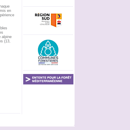
chaque
 mis en
xpérience
ibles
es
 alpine
es (13,