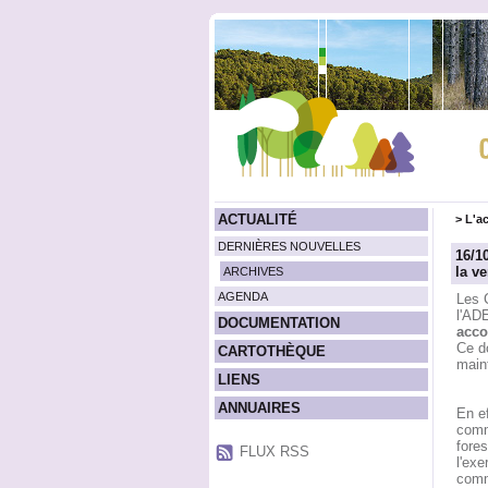
ACTUALITÉ
>
L'ac
DERNIÈRES NOUVELLES
16/1
la v
ARCHIVES
AGENDA
Les C
l'AD
DOCUMENTATION
acco
Ce d
CARTOTHÈQUE
main
LIENS
ANNUAIRES
En e
commu
fores
FLUX RSS
l'exe
com