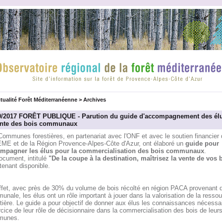
tualité Forêt Méditerranéenne
>
Archives
0/2017 FORÊT PUBLIQUE - Parution du guide d'accompagnement des él
ente des bois communaux
ommunes forestières, en partenariat avec l'ONF et avec le soutien financier 
EME et de la Région Provence-Alpes-Côte d'Azur, ont élaboré un
guide pour
mpagner les élus pour la commercialisation des bois communaux
.
ocument, intitulé
"De la coupe à la destination, maîtrisez la vente de vos 
tenant disponible.
ffet, avec près de 30% du volume de bois récolté en région PACA provenant d
nale, les élus ont un rôle important à jouer dans la valorisation de la resso
tière. Le guide a pour objectif de donner aux élus les connaissances nécessa
rcice de leur rôle de décisionnaire dans la commercialisation des bois de leur
munes.